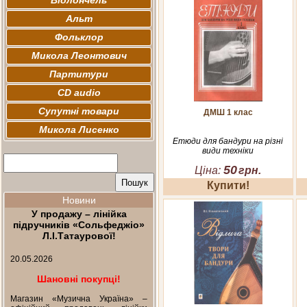
Віолончель
Альт
Фольклор
Микола Леонтович
Партитури
CD audio
Супутні товари
ДМШ 1 клас
Микола Лисенко
Етюди для бандури на різні
види техніки
50
Ціна:
грн.
Купити!
Новини
У продажу – лінійка
підручників «Сольфеджіо»
Л.І.Татаурової!
20.05.2026
Шановні покупці!
Магазин «Музична Україна» –