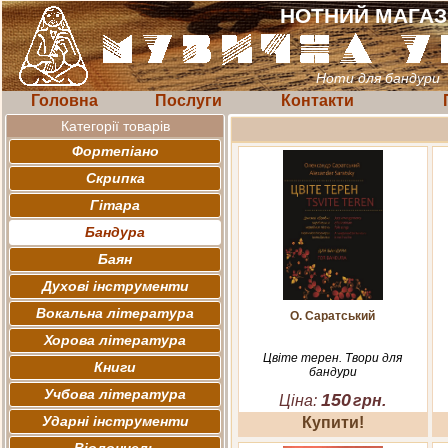
НОТНИЙ МАГА
Ноти для бандури
Головна
Послуги
Контакти
Категорії товарів
Фортепіано
Скрипка
Гітара
Бандура
Баян
Духові інструменти
Вокальна література
О. Саратський
Хорова література
Цвіте терен. Твори для
Книги
бандури
Учбова література
150
Ціна:
грн.
Ударні інструменти
Купити!