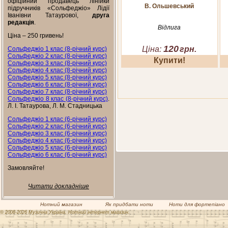
офіційний продавець лінійки
В. Ольшевський
підручників «Сольфеджіо» Лідії
Іванівни Татаурової,
друга
редакція
.
Відлига
Ціна – 250 гривень!
120
Ціна:
грн.
Сольфеджіо 1 клас (8-річний курс)
Сольфеджіо 2 клас (8-річний курс)
Купити!
Сольфеджіо 3 клас (8-річний курс)
Сольфеджіо 4 клас (8-річний курс)
Сольфеджіо 5 клас (8-річний курс)
Сольфеджіо 6 клас (8-річний курс)
Сольфеджіо 7 клас (8-річний курс)
Сольфеджіо 8 клас (8-річний курс)
.
Л. І. Татаурова, Л. М. Стадницька
Сольфеджіо 1 клас (6-річний курс)
Сольфеджіо 2 клас (6-річний курс)
Сольфеджіо 3 клас (6-річний курс)
Сольфеджіо 4 клас (6-річний курс)
Сольфеджіо 5 клас (6-річний курс)
Сольфеджіо 6 клас (6-річний курс)
Замовляйте!
Читати докладніше
Нотний магазин
Як придбати ноти
Ноти для фортепіано
© 2008-2026 Музична Україна. Нотний інтернет магазин.