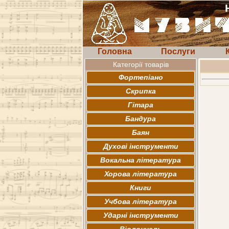
Головна
Послуги
Категорії товарів
Фортепіано
Скрипка
Гітара
Бандура
Баян
Духові інструменти
Вокальна література
Хорова література
Книги
Учбова література
Ударні інструменти