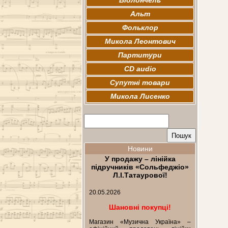
Віолончель
Альт
Фольклор
Микола Леонтович
Партитури
CD audio
Супутні товари
Микола Лисенко
Новини
У продажу – лінійка
підручників «Сольфеджіо»
Л.І.Татаурової!
20.05.2026
Шановні покупці!
Магазин «Музична Україна» –