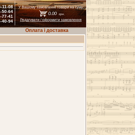
5-11-08
У Вашому замовленні товари на суму:
1-50-64
0.00
грн.
9-77-41
Редагувати / оформити замовлення
5-40-94
Оплата і доставка