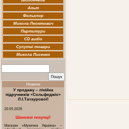
Віолончель
Альт
Фольклор
Микола Леонтович
Партитури
CD audio
Супутні товари
Микола Лисенко
Новини
У продажу – лінійка
підручників «Сольфеджіо»
Л.І.Татаурової!
20.05.2026
Шановні покупці!
Магазин «Музична Україна» –