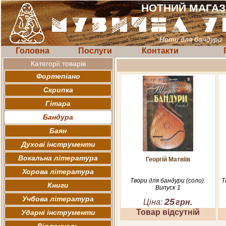
НОТНИЙ МАГА
Ноти для бандури
Головна
Послуги
Контакти
Категорії товарів
Фортепіано
Скрипка
Гітара
Бандура
Баян
Духові інструменти
Вокальна література
Георгій Матвіїв
Хорова література
Твори для бандури (cоло).
Т
Книги
Випуск 1
Учбова література
25
Ціна:
грн.
Товар відсутній
Ударні інструменти