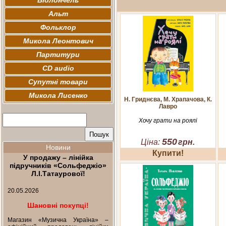
Віолончель
Альт
Фольклор
Микола Леонтович
Партитури
CD audio
Супутні товари
Микола Лисенко
Н. Гриднєва, М. Храпачова, К.
Лавро
Хочу грати на роялі
550
Ціна:
грн.
Новини
Купити!
У продажу – лінійка
підручників «Сольфеджіо»
Л.І.Татаурової!
20.05.2026
Шановні покупці!
Магазин «Музична Україна» –