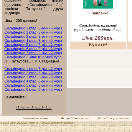
офіційний продавець лінійки
підручників «Сольфеджіо» Лідії
Іванівни Татаурової,
друга
редакція
.
Т. Павленко
Ціна – 250 гривень!
Сольфеджіо на основі
Сольфеджіо 1 клас (8-річний курс)
українських народних пісень
Сольфеджіо 2 клас (8-річний курс)
Сольфеджіо 3 клас (8-річний курс)
280
Ціна:
грн.
Сольфеджіо 4 клас (8-річний курс)
Купити!
Сольфеджіо 5 клас (8-річний курс)
Сольфеджіо 6 клас (8-річний курс)
Сольфеджіо 7 клас (8-річний курс)
Сольфеджіо 8 клас (8-річний курс)
.
Л. І. Татаурова, Л. М. Стадницька
Сольфеджіо 1 клас (6-річний курс)
Сольфеджіо 2 клас (6-річний курс)
Сольфеджіо 3 клас (6-річний курс)
Сольфеджіо 4 клас (6-річний курс)
Сольфеджіо 5 клас (6-річний курс)
Сольфеджіо 6 клас (6-річний курс)
Замовляйте!
Читати докладніше
Нотний магазин
Як придбати ноти
Ноти для фортепіано
© 2008-2026 Музична Україна. Нотний інтернет магазин.