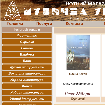
НОТНИЙ МАГА
Ноти за низькою цін
Головна
Послуги
Контакти
Категорії товарів
Фортепіано
Скрипка
Гітара
Бандура
Баян
Духові інструменти
Вокальна література
Олена Кохан
Хорова література
П'єси для фортепіано
Книги
Учбова література
280
Цена:
грн.
Ударні інструменти
Купити!