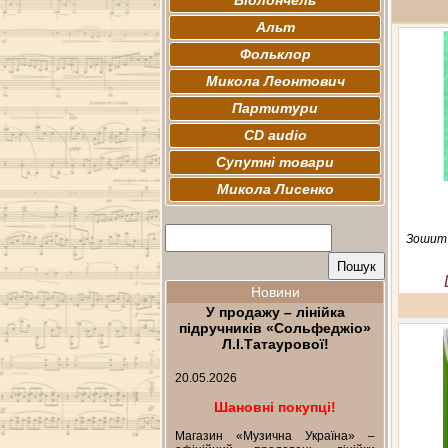
Віолончель
Альт
Фольклор
Микола Леонтович
Партитури
CD audio
Супутні товари
Микола Лисенко
Зошит 
Новини
У продажу – лінійка
підручників «Сольфеджіо»
Л.І.Татаурової!
20.05.2026
Шановні покупці!
Магазин «Музична Україна» –