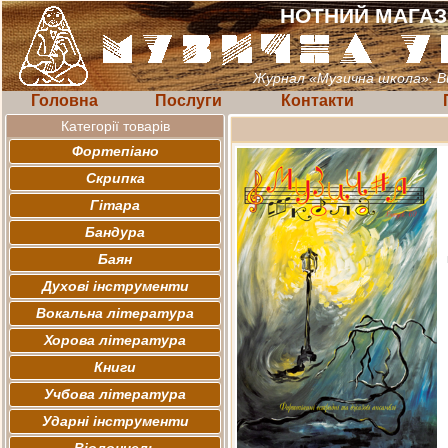
НОТНИЙ МАГА
Журнал «Музична школа». В
Головна
Послуги
Контакти
Категорії товарів
Фортепіано
Скрипка
Гітара
Бандура
Баян
Духові інструменти
Вокальна література
Хорова література
Книги
Учбова література
Ударні інструменти