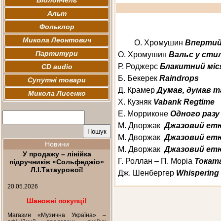
Віолончель
Альт
Фольклор
Микола Леонтович
О. Хромушин
Вперти
Партитури
О. Хромушин
Вальс у стил
Р. Роджерс
Блакитний міс
CD audio
Б. Бекерек
Raindrops
Супутні товари
Д. Крамер
Думав, думав т
Микола Лисенко
Х. Кузняк
Vabank
Regtime
Е. Морриконе
Одного ра
зу
М. Дворжак
Джазовий етю
М. Дворжак
Джазовий етю
Новини
М. Дворжак
Джазовий етю
У продажу – лінійка
Г. Роллан – П. Моріа
Токат
підручників «Сольфеджіо»
Л.І.Татаурової!
Дж. Шенбергер
Whispering
20.05.2026
Шановні покупці!
Магазин «Музична Україна» –