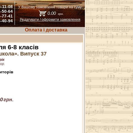
5-11-08
У Вашому замовленні товари на суму:
1-50-64
0.00
грн.
9-77-41
Редагувати / оформити замовлення
5-40-94
Оплата і доставка
я 6-8 класів
кола». Випуск 37
рік
ор.
иторів
0
грн.