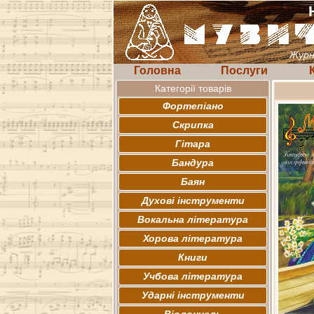
Журн
Головна
Послуги
Категорії товарів
Фортепіано
Скрипка
Гітара
Бандура
Баян
Духові інструменти
Вокальна література
Хорова література
Книги
Учбова література
Ударні інструменти