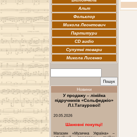
Віолончель
Альт
Фольклор
Микола Леонтович
Партитури
CD audio
Супутні товари
Микола Лисенко
Новини
У продажу – лінійка
підручників «Сольфеджіо»
Л.І.Татаурової!
20.05.2026
Шановні покупці!
Магазин «Музична Україна» –