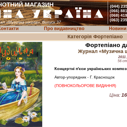
НОТНИЙ МАГАЗИН
(044) 23
(066) 88
(068) 41
(063) 23
ал «Музична школа». Випуск 37
Контакти
Про видавництво
Новини
Категорія Фортепіано
Фортепіано дл
Журнал «Музична ш
2011 
56 ст
Концертні п'єси українських композ
Автор-упорядник - Г. Краснощок
(ПОВНОКОЛЬОРОВЕ ВИДАННЯ)
16
Ціна: