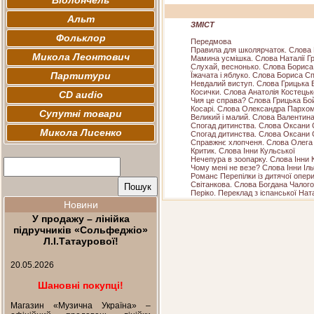
Віолончель
Альт
ЗМІСТ
Фольклор
Передмова
Правила для школярчаток. Слова
Микола Леонтович
Мамина усмішка. Слова Наталії Гр
Слухай, веснонько. Слова Борис
Партитури
Їжачата і яблуко. Слова Бориса С
Невдалий виступ. Слова Грицька 
Косички. Слова Анатолія Костецьк
CD audio
Чия це справа? Слова Грицька Бо
Косарі. Слова Олександра Пархо
Супутні товари
Великий і малий. Слова Валентин
Спогад дитинства. Слова Оксани 
Микола Лисенко
Спогад дитинства. Слова Оксани С
Справжнє хлопченя. Слова Олега
Критик. Слова Інни Кульської
Нечепура в зоопарку. Слова Інни 
Чому мені не везе? Слова Інни Іл
Романс Перепілки із дитячої опер
Світанкова. Слова Богдана Чалого
Періко. Переклад з іспанської Ната
Новини
У продажу – лінійка
підручників «Сольфеджіо»
Л.І.Татаурової!
20.05.2026
Шановні покупці!
Магазин «Музична Україна» –