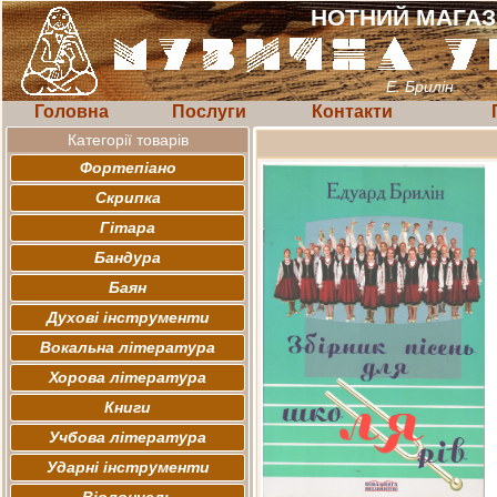
НОТНИЙ МАГА
Е. Брилін
Головна
Послуги
Контакти
Категорії товарів
Фортепіано
Скрипка
Гітара
Бандура
Баян
Духові інструменти
Вокальна література
Хорова література
Книги
Учбова література
Ударні інструменти