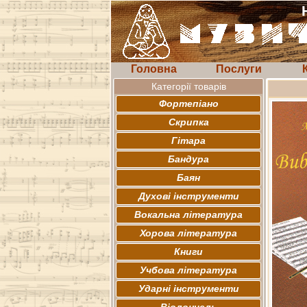
Головна
Послуги
Категорії товарів
Фортепіано
Скрипка
Гітара
Бандура
Баян
Духові інструменти
Вокальна література
Хорова література
Книги
Учбова література
Ударні інструменти