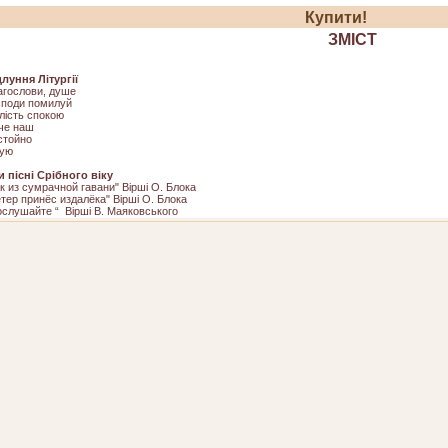
Купити!
ЗМІСТ
длуння Літургії
агослови, душе
споди помилуй
лість спокою
че наш
стойно
рую
и пісні Срібного віку
к из сумрачной гавани" Вірші О. Блока
етер принёс издалёка" Вірші О. Блока
ослушайте “ Вірші В. Маяковського