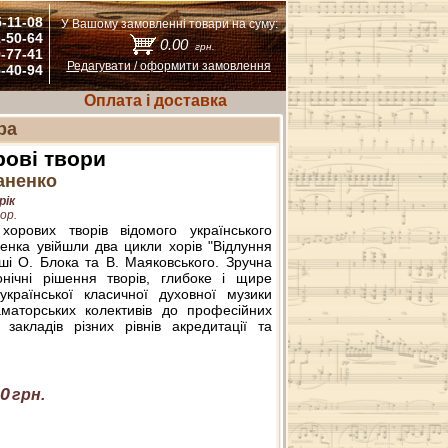
5-11-08
У Вашому замовленні товари на суму:
1-50-64
0.00
грн.
9-77-41
Редагувати / оформити замовлення
5-40-94
Оплата і доставка
ра
рові твори
аненко
рік
ор.
хорових творів відомого українського
нка увійшли два цикли хорів "Відлуння
вірші О. Блока та В. Маяковського. Зручна
онічні рішення творів, глибоке і щире
української класичної духовної музики
аматорських колективів до професійних
 закладів різних рівнів акредитації та
0
грн.