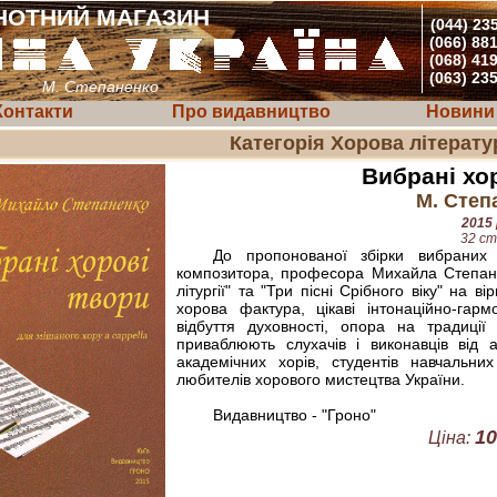
НОТНИЙ МАГАЗИН
(044) 23
(066) 88
(068) 41
(063) 23
М. Степаненко
Контакти
Про видавництво
Новини
Категорія Хорова літерату
Вибрані хо
М. Степ
2015 
32 ст
До пропонованої збірки вибраних 
композитора, професора Михайла Степане
літургії" та "Три пісні Срібного віку" на 
хорова фактура, цікаві інтонаційно-гарм
відбуття духовності, опора на традиції 
приваблюють слухачів і виконавців від 
академічних хорів, студентів навчальних
любителів хорового мистецтва України.
Видавництво - "Гроно"
10
Ціна: