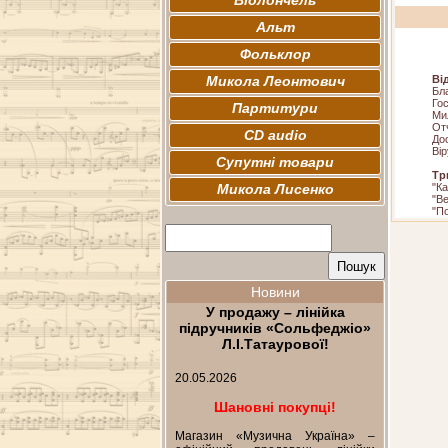
Віолончель
Альт
Фольклор
Микола Леонтович
Ві
Бл
Го
Партитури
Ми
От
CD audio
До
Ві
Супутні товари
Тр
Микола Лисенко
"Ка
"В
"П
Новини
У продажу – лінійка
підручників «Сольфеджіо»
Л.І.Татаурової!
20.05.2026
Шановні покупці!
Магазин «Музична Україна» –