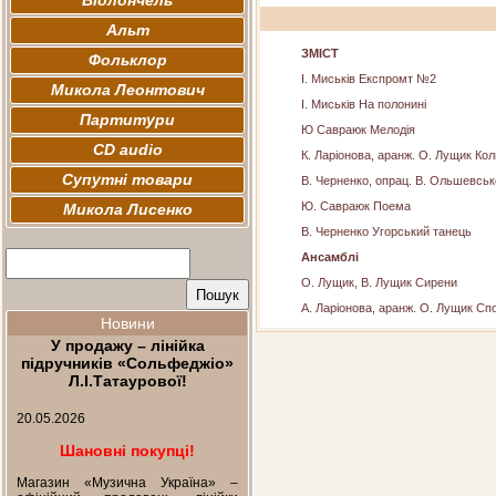
Віолончель
Альт
ЗМІСТ
Фольклор
І. Миськів Експромт №2
Микола Леонтович
І. Миськів На полонині
Партитури
Ю Савраюк Мелодія
CD audio
К. Ларіонова, аранж. О. Лущик Ко
Супутні товари
В. Черненко, опрац. В. Ольшевськ
Ю. Савраюк Поема
Микола Лисенко
В. Черненко Угорський танець
Ансамблі
О. Лущик, В. Лущик Сирени
А. Ларіонова, аранж. О. Лущик Сп
Новини
У продажу – лінійка
підручників «Сольфеджіо»
Л.І.Татаурової!
20.05.2026
Шановні покупці!
Магазин «Музична Україна» –