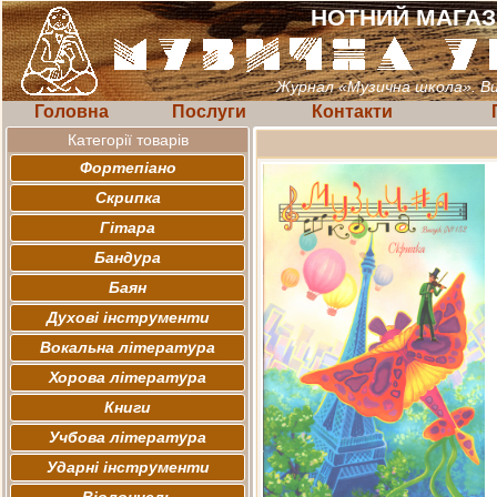
НОТНИЙ МАГА
Журнал «Музична школа». Ви
Головна
Послуги
Контакти
Категорії товарів
Фортепіано
Скрипка
Гітара
Бандура
Баян
Духові інструменти
Вокальна література
Хорова література
Книги
Учбова література
Ударні інструменти