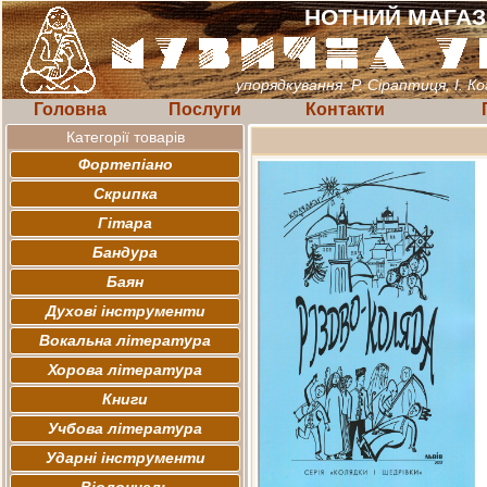
НОТНИЙ МАГА
упорядкування: Р. Сіраптиця, І. К
Головна
Послуги
Контакти
Категорії товарів
Фортепіано
Скрипка
Гітара
Бандура
Баян
Духові інструменти
Вокальна література
Хорова література
Книги
Учбова література
Ударні інструменти