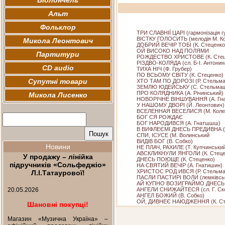
Віолончель
Альт
Фольклор
ТРИ СЛАВНІЇ ЦАРІ (гармонізація г
ВІСТКУ ГОЛОСИТЬ (мелодія М. Ко
Микола Леонтович
ДОБРИЙ ВЕЧІР ТОБІ (К. Стеценко
ОЙ ВИСОКО НАД ПОЛЯМИ
Партитури
РОЖДЕСТВО ХРИСТОВЕ (К. Стец
РІЗДВО-КОЛЯДА (сл. Б-І. Антонина
CD audio
ТИХА НІЧ (Ф. Грубер)
ПО ВСЬОМУ СВІТУ (К. Стеценко)
Супутні товари
ХТО ТАМ ПО ДОРОЗІ (Р. Стельм
ЗЕМЛЮ ЮДЕЙСЬКУ (С. Стельмащ
ПРО КОЛЯДНИКА (А. Річинський)
Микола Лисенко
НОВОРІЧНЕ ВІНШУВАННЯ (А. Гн
У НАШОМУ ДВОРІ (Й. Леонтович)
ВСЕЛЕННАЯ ВЕСЕЛИСЯ (М. Коле
БОГ СЯ РОЖДАЄ
БОГ НАРОДИВСЯ (А. Гнатшшш)
В ВИФЛЕЄМІ ДНЕСЬ ПРЕДИВНА (В
СПИ, ІСУСЕ (М. Волинський
ВИДІВ БОГ (В. Собко)
Новини
НЕ ПЛАЧ, РАХИЛЕ (Т. Купчинськи
АВСКЛИКНУЛИ ЯНГОЛИ (К. Стеце
У продажу – лінійка
ДНЕСЬ ПОЮЩЕ (К. Стеценко)
підручників «Сольфеджіо»
НА СВЯТИЙ ВЕЧІР (А. Гнатишин)
ХРИСТОС РОД ИВСЯ (Р. Стельма
Л.І.Татаурової!
ПАСЛИ ПАСТИРІ ВОЛИ (лемківськ
АЙ КУПНО ВОЗИГРАЙМО ДНЕСЬ (
20.05.2026
АНГЕЛИ СНИЖАЙТЕСЯ (сл. Г. Сков
АНГЕЛ БОЖИЙ (В. Собко)
ОЙ, ДИВНЕЄ НАЮДЖЕННЯ (К. Ст
Шановні покупці!
Магазин «Музична Україна» –