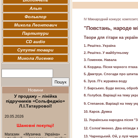
Віолончель
Альт
Фольклор
IV Міжнародний конкурс композитор
Микола Леонтович
"Повстань, народе мі
Партитури
Твори для гітари на украї
CD audio
1. Решітко. Україна
Супутні товари
2. Решітко. У майбутньому
Микола Лисенко
3. Гоменюк. Навала
4. Кордиш. Пісня чорного птаха
5. Дмитрук. Спогади про шпита
6. Зуєв. П'є журавка воду
7. Барських. Буде весна, оброб
Новини
8. Голубєв. Варіації на тему ук
У продажу – лінійка
підручників «Сольфеджіо»
9. Степанов. Варіації на тему ук
Л.І.Татаурової!
10. Карєв. Думка
20.05.2026
11. Українська народна пісня "
Шановні покупці!
12. Солов'яненко. Два епізоди 
Магазин «Музична Україна» –
13. Чарнецький. Ой, у лузі чер