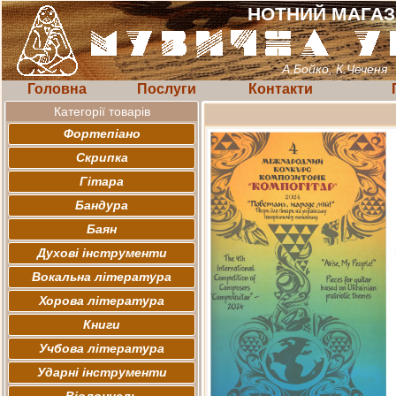
НОТНИЙ МАГА
А.Бойко, К.Чеченя
Головна
Послуги
Контакти
Категорії товарів
Фортепіано
Скрипка
Гітара
Бандура
Баян
Духові інструменти
Вокальна література
Хорова література
Книги
Учбова література
Ударні інструменти