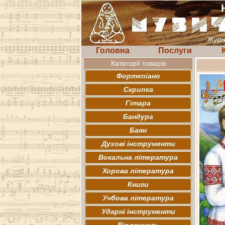
Журн
Головна
Послуги
Категорії товарів
Фортепіано
Скрипка
Гітара
Бандура
Баян
Духові інструменти
Вокальна література
Хорова література
Книги
Учбова література
Ударні інструменти