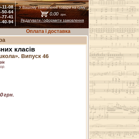
5-11-08
У Вашому замовленні товари на суму:
1-50-64
0.00
грн.
9-77-41
Редагувати / оформити замовлення
5-40-94
Оплата і доставка
ра
зних класів
кола». Випуск 46
рік
ор.
0
грн.