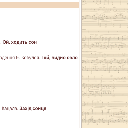
я.
Ой, ходить сон
кладення Е. Кобулея.
Гей, видно село
т
М. Кацала.
Захід сонця