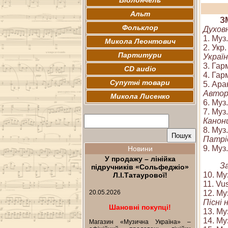
Віолончель
Альт
З
Фольклор
Духов
1. Муз
Микола Леонтович
2. Укр
Партитури
Україн
3. Гар
CD audio
4. Гар
Супутні товари
5. Ара
Авторс
Микола Лисенко
6. Муз
7. Муз.
Канон
8. Муз
Патріо
9. Муз
Новини
У продажу – лінійка
З
підручників «Сольфеджіо»
10. Му
Л.І.Татаурової!
11. Vu
20.05.2026
12. Му
Пісні 
Шановні покупці!
13. Му
14. Му
Магазин «Музична Україна» –