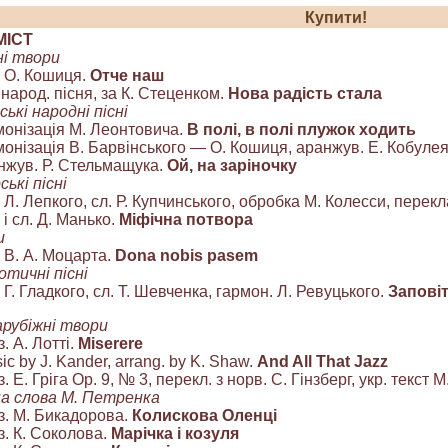
Купити!
М
ІСТ
ні твори
. О. Кошиця.
Отче наш
. народ. пісня, за К. Стеценком.
Нова радість стала
ські народні пісні
монізація М. Леонтовича.
В полі, в полі плужок ходить
монізація В. Барвінського — О. Кошиця, аранжув. Е. Кобуле
нжув. Р. Стельмащука.
Ой, на заріночку
ькі пісні
. Л. Лепкого, сл. Р. Купчинського, обробка М. Колесси, пере
 і сл. Д. Манько.
Міфічна потвора
и
. В. А. Моцарта.
Dona nobis pasem
тичні пісні
. Г. Гладкого, сл. Т. Шевченка, гармон. Л. Ревуцького.
Запові
арубіжні твори
з. А. Лотті.
Miserere
sic by J. Kander, arrang. by K. Shaw.
And All That Jazz
з. Е. Гріга Ор. 9, № 3, перекл. з норв. С. Гінзберг, укр. текст 
на слова М. Петренка
з. М. Бикадорова.
Колискова Оленці
з. К. Соколова.
Марічка і козуля