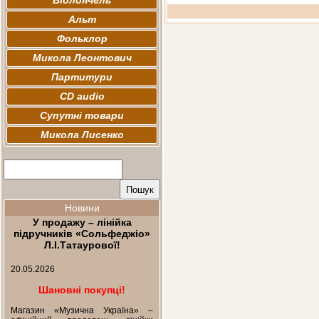
Віолончель
Альт
Фольклор
Микола Леонтович
Партитури
CD audio
Супутні товари
Микола Лисенко
Новини
У продажу – лінійка
підручників «Сольфеджіо»
Л.І.Татаурової!
20.05.2026
Шановні покупці!
Магазин «Музична Україна» –