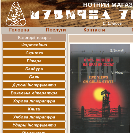
НОТНИЙ МАГА
В. Власов
Головна
Послуги
Контакти
Категорії товарів
Фортепіано
Скрипка
Гітара
Бандура
Баян
Духові інструменти
Вокальна література
Хорова література
Книги
Учбова література
Ударні інструменти