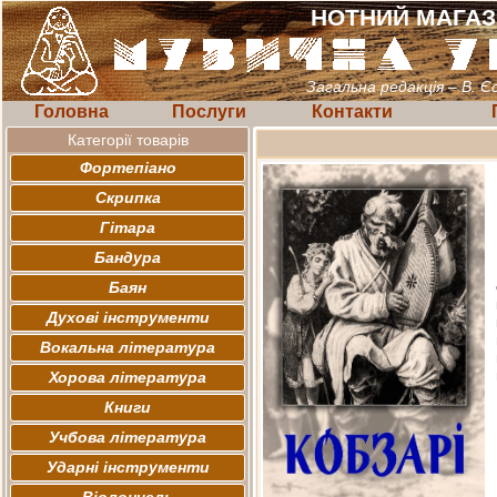
НОТНИЙ МАГА
Загальна редакція – В. Є
Головна
Послуги
Контакти
Категорії товарів
Фортепіано
Скрипка
Гітара
Бандура
Баян
Духові інструменти
Вокальна література
Хорова література
Книги
Учбова література
Ударні інструменти