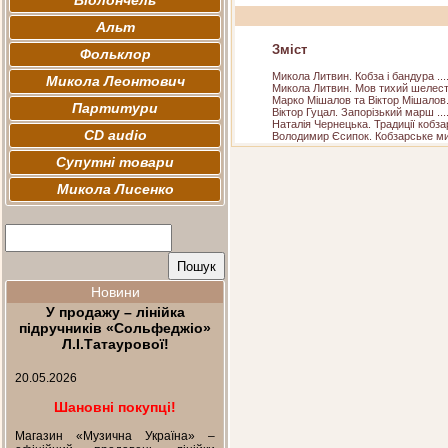
Віолончель
Альт
Зміст
Фольклор
Микола Литвин. Кобза і бандура ..................
Микола Леонтович
Микола Литвин. Мов тихий шелест козацьких 
Марко Мішалов та Віктор Мішалов. Коб
Партитури
Віктор Гуцал. Запорізький марш .................
Наталія Чернецька. Традиції кобза
CD audio
Володимир Єсипок. Кобзарське мистецтво ......
Супутні товари
Микола Лисенко
Новини
У продажу – лінійка
підручників «Сольфеджіо»
Л.І.Татаурової!
20.05.2026
Шановні покупці!
Магазин «Музична Україна» –