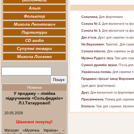
Віолончель
Альт
Фольклор
Сонатина.
Для фортепіано
Микола Леонтович
Соната № 2.
Для віолончелі та фо
Соната № 3.
Для віолончелі та фо
Партитури
Дві п’єси.
Дует для скрипки та ві
CD audio
На Верховині.
Триптих. Для скри
Супутні товари
Соната-піколо.
Для скрипки та ф
Микола Лисенко
Музика Рудого лісу.
Тріо для скр
Сумної дримби звуки.
П’єса для
Українська поема.
Для скрипки т
Прадавні гірські танці Верхови
(для двох фортепіано)
Новини
Дует.
Для віолончелі та фортепіан
У продажу – лінійка
підручників «Сольфеджіо»
Присвячення.
Поема для скрипки
Л.І.Татаурової!
Епілоги.
Тріо для скрипки, віолон
20.05.2026
Шановні покупці!
Магазин «Музична Україна» –