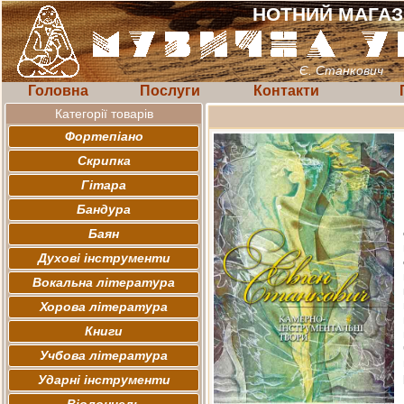
НОТНИЙ МАГА
Є. Станкович
Головна
Послуги
Контакти
Категорії товарів
Фортепіано
Скрипка
Гітара
Бандура
Баян
Духові інструменти
Вокальна література
Хорова література
Книги
Учбова література
Ударні інструменти