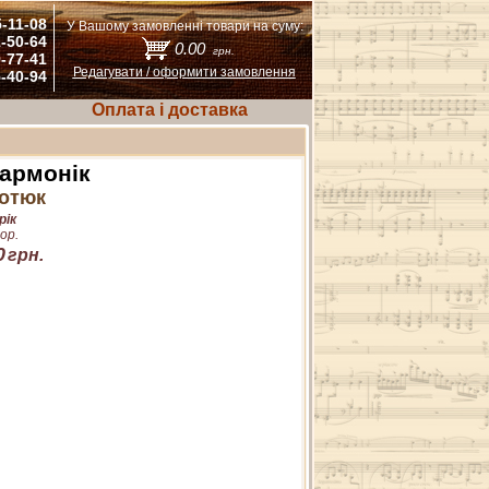
5-11-08
У Вашому замовленні товари на суму:
1-50-64
0.00
грн.
9-77-41
Редагувати / оформити замовлення
5-40-94
Оплата і доставка
гармонік
ротюк
рік
ор.
0
грн.