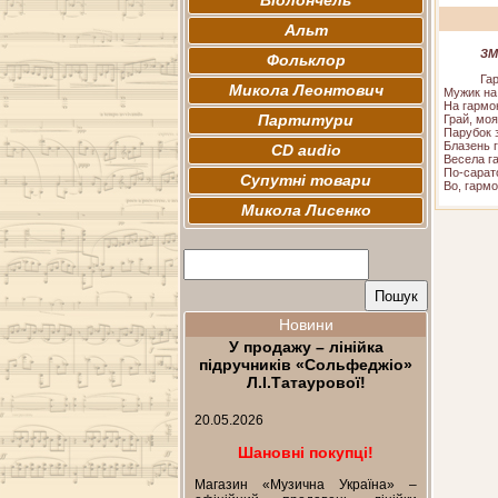
Віолончель
Альт
ЗМ
Фольклор
Га
Микола Леонтович
Мужик на 
На гармон
Партитури
Грай, моя
Парубок з
Блазень г
CD audio
Весела га
По-сарато
Супутні товари
Во, гарм
Микола Лисенко
Новини
У продажу – лінійка
підручників «Сольфеджіо»
Л.І.Татаурової!
20.05.2026
Шановні покупці!
Магазин «Музична Україна» –