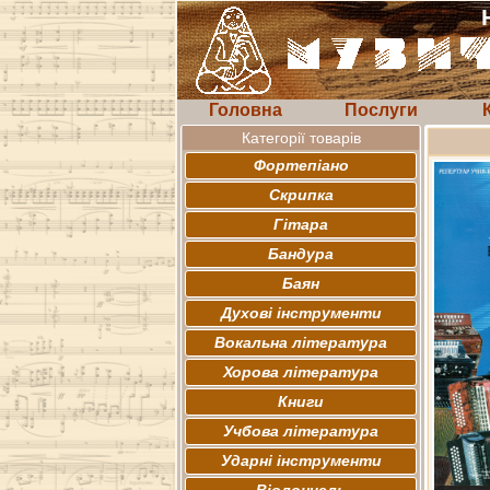
Головна
Послуги
Категорії товарів
Фортепіано
Скрипка
Гітара
Бандура
Баян
Духові інструменти
Вокальна література
Хорова література
Книги
Учбова література
Ударні інструменти