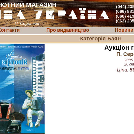
НОТНИЙ МАГАЗИН
(044) 23
(066) 88
(068) 41
(063) 23
П. Серотюк
Контакти
Про видавництво
Новини
Категорія Баян
Аукціон 
П. Се
2005 
26 ст
5
Ціна: