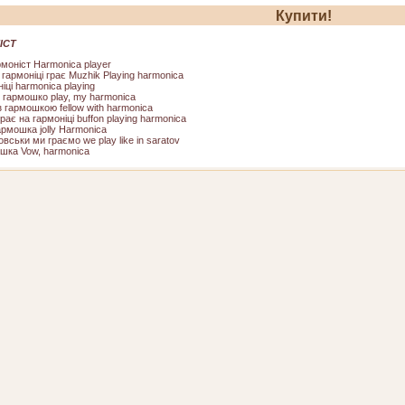
Купити!
ІСТ
рмоніст Harmonica player
гармоніці грає Muzhik Playing harmonica
іці harmonica playing
 гармошко play, my harmonica
 гармошкою fellow with harmonica
рає на гармоніці buffon playing harmonica
рмошка jolly Harmonica
вськи ми граємо we play like in saratov
ошка Vow, harmonica