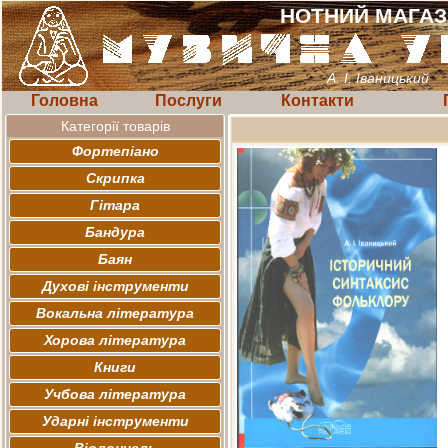
НОТНИЙ МАГА
А. І. Іваницький
Головна
Послуги
Контакти
Категорії товарів
Фортепіано
Скрипка
Гітара
Бандура
Баян
Духові інструменти
Вокальна література
Хорова література
Книги
Учбова література
Ударні інструменти