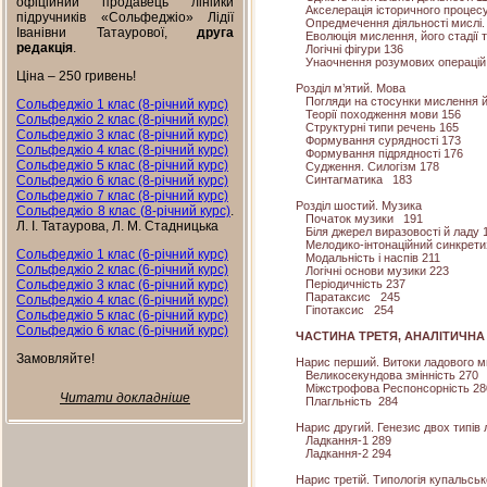
офіційний продавець лінійки
Акселерація історичного процес
підручників «Сольфеджіо» Лідії
Опредмечення діяльності мислі. 
Іванівни Татаурової,
друга
Еволюція мислення, його стадії т
редакція
.
Логічні фігури
136
Унаочнення розумових операцій 
Ціна – 250 гривень!
Розділ м’ятий. Мова
Погляди на стосунки мислення 
Сольфеджіо 1 клас (8-річний курс)
Теорії походження мови
156
Сольфеджіо 2 клас (8-річний курс)
Структурні типи речень
165
Сольфеджіо 3 клас (8-річний курс)
Формування сурядності
173
Сольфеджіо 4 клас (8-річний курс)
Формування підрядності
176
Сольфеджіо 5 клас (8-річний курс)
Судження. Силогізм
178
Синтагматика
183
Сольфеджіо 6 клас (8-річний курс)
Сольфеджіо 7 клас (8-річний курс)
Розділ шостий. Музика
Сольфеджіо 8 клас (8-річний курс)
.
Початок музики
191
Л. І. Татаурова, Л. М. Стадницька
Біля джерел виразовості й ладу
Мелодико-інтонаційний синкрет
Сольфеджіо 1 клас (6-річний курс)
Модальність і наспів
211
Сольфеджіо 2 клас (6-річний курс)
Логічні основи музики
223
Періодичність
237
Сольфеджіо 3 клас (6-річний курс)
Паратаксис
245
Сольфеджіо 4 клас (6-річний курс)
Гіпотаксис
254
Сольфеджіо 5 клас (6-річний курс)
Сольфеджіо 6 клас (6-річний курс)
ЧАСТИНА ТРЕТЯ, АНАЛІТИЧНА
Замовляйте!
Нарис перший. Витоки ладового 
Великосекундова змінність
270
Міжстрофова Респонсорність
28
Читати докладніше
Плагльність
284
Нарис другий. Генезис двох типів
Ладкання-1
289
Ладкання-2
294
Нарис третій. Типологія купальсько