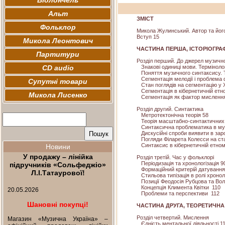
Віолончель
Альт
ЗМІСТ
Фольклор
Микола Жулинський. Автор та його
Вступ
15
Микола Леонтович
ЧАСТИНА ПЕРША, ІСТОРІОГРА
Партитури
Розділ перший. До джерел музичн
CD audio
Знакові одиниці мови. Термінолог
Поняття музичного синтаксису. Т
Сегментація мелодії і проблема фо
Супутні товари
Стан поглядів на сегментацію у X
Сегментація в кібернетичній етно
Микола Лисенко
Сегментація як фактор мисленн
Розділ другий. Синтактика
Метротектонічна теорія
58
Теорія масштабно-синтактичних
Синтаксична проблематика в музич
Дискусійні спроби виявити в заро
Погляди Філарета Колесси на ст
Синтаксис в кібернетичній етном
Новини
У продажу – лінійка
Розділ третій. Час у фольклорі
Періодизація та хронологізація
9
підручників «Сольфеджіо»
Формаційний критерій датування
Л.І.Татаурової!
Стильова типізація в ролі хронол
Позиції Феодосія Рубцова та Во
Концепція Климента Квітки
110
20.05.2026
Проблеми та перспективи
112
Шановні покупці!
ЧАСТИНА ДРУГА, ТЕОРЕТИЧНА
Розділ четвертий. Мислення
Магазин «Музична Україна» –
Єдність ментальної діяльності
1