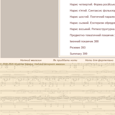
Нарис четвертий. Форма російської
Нарис п’ятий. Синтаксис фольклор
Нарис шостий. Поетичний паралел
Нарис сьомий. Езотеризм обрядов
Нарис восьмий. Ритмоструктурна т
Предметно-тематичний покажчик
Іменний покажчик
388
Резюме
393
Summary
399
Нотний магазин
Як придбати ноти
Ноти для фортепіано
© 2008-2026 Музична Україна. Нотний інтернет магазин.