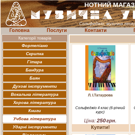
НОТНИЙ МАГА
Сольфеджіо, музична літе
Головна
Послуги
Контакти
Категорії товарів
Фортепіано
Скрипка
Гітара
Бандура
Баян
Духові інструменти
Вокальна література
Л. І.Татаурова
Хорова література
Сольфеджіо 4 клас (6-річний
Книги
курс)
Учбова література
250
Ціна:
грн.
Ударні інструменти
Купити!