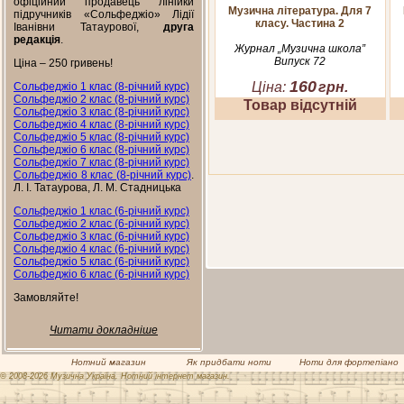
офіційний продавець лінійки
Музична література. Для 7
підручників «Сольфеджіо» Лідії
класу. Частина 2
Іванівни Татаурової,
друга
редакція
.
Журнал „Музична школа”
Випуск 72
Ціна – 250 гривень!
160
Ціна:
грн.
Сольфеджіо 1 клас (8-річний курс)
Сольфеджіо 2 клас (8-річний курс)
Товар відсутній
Сольфеджіо 3 клас (8-річний курс)
Сольфеджіо 4 клас (8-річний курс)
Сольфеджіо 5 клас (8-річний курс)
Сольфеджіо 6 клас (8-річний курс)
Сольфеджіо 7 клас (8-річний курс)
Сольфеджіо 8 клас (8-річний курс)
.
Л. І. Татаурова, Л. М. Стадницька
Сольфеджіо 1 клас (6-річний курс)
Сольфеджіо 2 клас (6-річний курс)
Сольфеджіо 3 клас (6-річний курс)
Сольфеджіо 4 клас (6-річний курс)
Сольфеджіо 5 клас (6-річний курс)
Сольфеджіо 6 клас (6-річний курс)
Замовляйте!
Читати докладніше
Нотний магазин
Як придбати ноти
Ноти для фортепіано
© 2008-2026 Музична Україна. Нотний інтернет магазин.