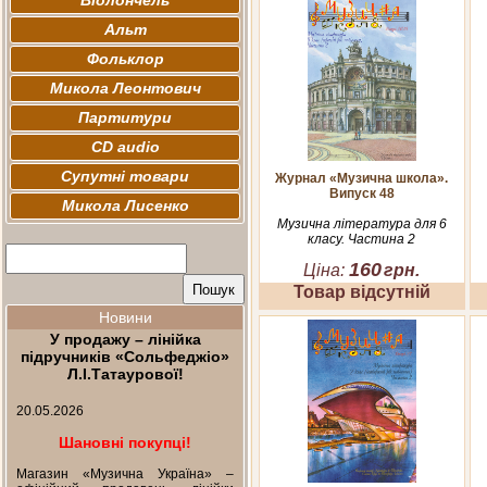
Віолончель
Альт
Фольклор
Микола Леонтович
Партитури
CD audio
Супутні товари
Журнал «Музична школа».
Випуск 48
Микола Лисенко
Музична література для 6
класу. Частина 2
160
Ціна:
грн.
Товар відсутній
Новини
У продажу – лінійка
підручників «Сольфеджіо»
Л.І.Татаурової!
20.05.2026
Шановні покупці!
Магазин «Музична Україна» –