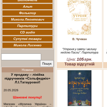
Віолончель
Альт
Фольклор
Микола Леонтович
Партитури
CD audio
Супутні товари
В. Чучман
Микола Лисенко
"Утреня у святу і велику
неділю Пасхи". Партитура
105
Ціна:
грн.
Товар відсутній
Новини
У продажу – лінійка
підручників «Сольфеджіо»
Л.І.Татаурової!
20.05.2026
Шановні покупці!
Магазин «Музична Україна» –