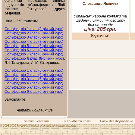
офіційний продавець лінійки
Олександр Яковчук
підручників «Сольфеджіо» Лідії
Іванівни Татаурової,
друга
редакція
.
Українські народні колядки та
щедрівки для дитячого хору
Ціна – 250 гривень!
без супроводу
285
Ціна:
грн.
Сольфеджіо 1 клас (8-річний курс)
Сольфеджіо 2 клас (8-річний курс)
Купити!
Сольфеджіо 3 клас (8-річний курс)
Сольфеджіо 4 клас (8-річний курс)
Сольфеджіо 5 клас (8-річний курс)
Сольфеджіо 6 клас (8-річний курс)
Сольфеджіо 7 клас (8-річний курс)
Сольфеджіо 8 клас (8-річний курс)
.
Л. І. Татаурова, Л. М. Стадницька
Сольфеджіо 1 клас (6-річний курс)
Сольфеджіо 2 клас (6-річний курс)
Сольфеджіо 3 клас (6-річний курс)
Сольфеджіо 4 клас (6-річний курс)
Сольфеджіо 5 клас (6-річний курс)
Сольфеджіо 6 клас (6-річний курс)
Замовляйте!
Читати докладніше
Нотний магазин
Як придбати ноти
Ноти для фортепіано
© 2008-2026 Музична Україна. Нотний інтернет магазин.