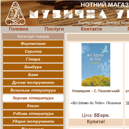
НОТНИЙ МАГА
Хорові твори, духовні пісн
Головна
Послуги
Контакти
Категорії товарів
Фортепіано
Скрипка
Гітара
Бандура
Баян
Духові інструменти
Вокальна література
Упорядник – С. Пашовський
уп
Хорова література
«Всі йдемо до Тебе». Пісенник
"Д
Книги
Учбова література
55
Ціна:
грн.
Ударні інструменти
Купити!