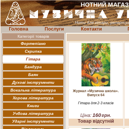
НОТНИЙ МАГА
Ноти для гітари, реперт
Головна
Послуги
Контакти
Категорії товарів
Фортепіано
Скрипка
Гітара
Бандура
Баян
Духові інструменти
Вокальна література
Журнал «Музична школа».
Випуск 64
Хорова література
Гітара для 2-3 класів
Книги
Учбова література
160
Ціна:
грн.
Товар відсутній
Ударні інструменти