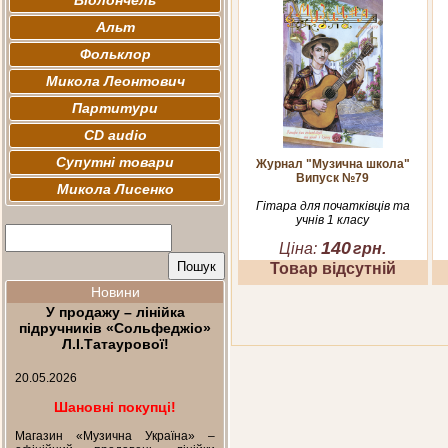
Віолончель
Альт
Фольклор
Микола Леонтович
Партитури
CD audio
Супутні товари
Журнал "Музична школа"
Випуск №79
Микола Лисенко
Гітара для початківців та
учнів 1 класу
140
Ціна:
грн.
Товар відсутній
Новини
У продажу – лінійка
підручників «Сольфеджіо»
Л.І.Татаурової!
20.05.2026
Шановні покупці!
Магазин «Музична Україна» –